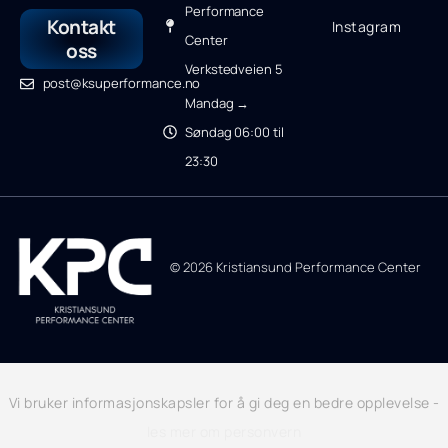
Performance
Kontakt
Instagram
Center
oss
Verkstedveien 5
post@ksuperformance.no
Mandag →
Søndag 06:00 til
23:30
© 2026 Kristiansund Performance Center
Vi bruker informasjonskapsler for å gi deg en bedre opplevelse -
les mer om personvern