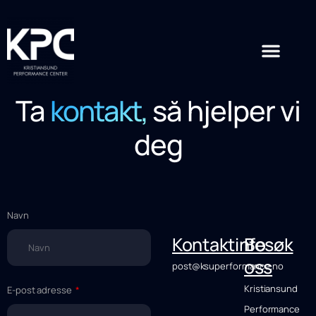
Ta
kontakt,
så hjelper vi
deg
Navn
Kontaktinfo
Besøk
oss
post@ksuperformance.no
Kristiansund
E-post adresse
Performance